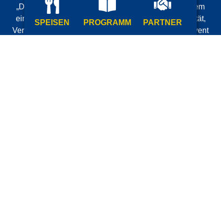
„Dortmund à la carte“ mit ihrer Unterstützung zu einem
einzigartigen Erlebnis machen. Sie stehen für Qualität,
SPEISEN
PROGRAMM
PARTNER
Verlässlichkeit und Innovation und bereichern das Event
durch ihre Präsenz, Angebote und Kooperationen.
Gemeinsam sorgen wir dafür, dass Besucher
unvergessliche Genussmomente erleben und das
Festival zu einem herausragenden Treffpunkt für Kultur,
Kulinarik und Lebensfreude wird.